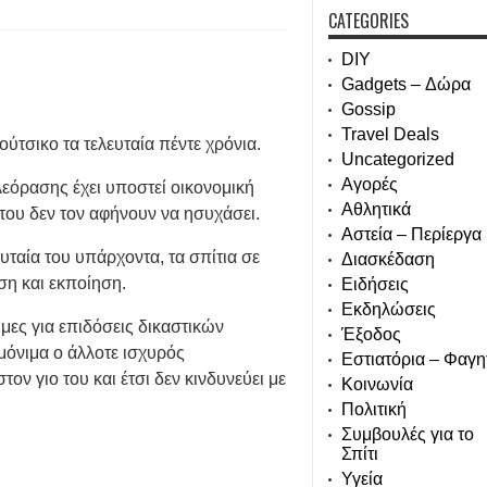
CATEGORIES
DIY
Gadgets – Δώρα
Gossip
Travel Deals
ύτσικο τα τελευταία πέντε χρόνια.
Uncategorized
Αγορές
εόρασης έχει υποστεί οικονομική
Αθλητικά
του δεν τον αφήνουν να ησυχάσει.
Αστεία – Περίεργα
υταία του υπάρχοντα, τα σπίτια σε
Διασκέδαση
ση και εκποίηση.
Ειδήσεις
Εκδηλώσεις
ήμες για επιδόσεις δικαστικών
Έξοδος
μόνιμα ο άλλοτε ισχυρός
Εστιατόρια – Φαγη
ον γιο του και έτσι δεν κινδυνεύει με
Κοινωνία
Πολιτική
Συμβουλές για το
Σπίτι
Υγεία