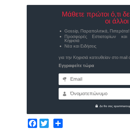
Μάθετε πρώτοι ό,τι δ
οι άλλοι
Gossip, Παραπολιτικά, Πιπεράτα!
Προσφορές Εστιατορίων και
Κηφισιά
Νέα και Ειδήσεις
για την Κηφισιά κατευθείαν στο mail 
Εγγραφείτε τώρα
Email
Όνοματεπώνυμο
Δε θα σας spammarουμ
Facebook
Twitter
Μοιραστείτε