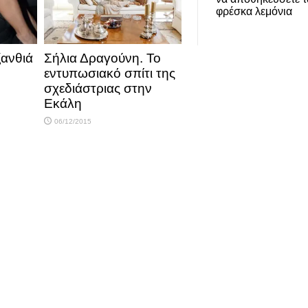
φρέσκα λεμόνια
ξανθιά
Σήλια Δραγούνη. Το
εντυπωσιακό σπίτι της
σχεδιάστριας στην
Εκάλη
06/12/2015