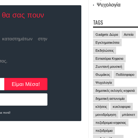
Ψυχολογία
ε θα σας πουν
TAGS
Gadgets Δώρα
Αστεία
 καταστημάτων στην
Εγκληματικότιτα
Εκδηλώσεις
Εστιατόρια Κηφισια
σας.
Ζωντανή μουσική
Θωμάκος
Ποδόσφαιρο
Ψυχολογία
δημοτικές εκλογές κηφισιά
δημοτική αστυνομία
κλήσεις
κυκλοφορια
ε ποτέ!
μονοδρόμηση
μπάσκετ
πεζοδρομια κηφισιας
πεζοδρόμια