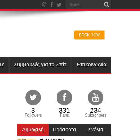
IY
Συμβουλές για το Σπίτι
Επικοινωνία
3
331
234
Followers
Fans
Subscribers
Δημοφιλή
Πρόσφατα
Σχόλια