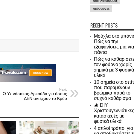
ποδηλατόδρομος
πρόσφυγες
RECENT POSTS
Μούχλα στο μπάνι
Πώς να την
εξαφανίσεις μια για
πάντα
Πώς να καθαρίσετ
τον φούρνο χωρίς
χημικά με 3 φυσικά
υλικά
10 σημεία στο σπίτ
που παραμένουν
Next:
βρώμικα παρά το
Ο Υπνόσακος-Αρκούδα για όσους
συχνό καθάρισμα
ΔΕΝ αντέχουν το Κρύο
🎄 DIY
Χριστουγεννιάτικε
κατασκευές με
φυσικά υλικά
4 απλοί τρόποι για
να αποθηκεύσετε τ