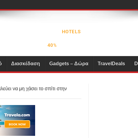
ό
Διασκέδαση
Gadgets – Δώρα
TravelDeals
D
εύει να μη χάσει το σπίτι στην