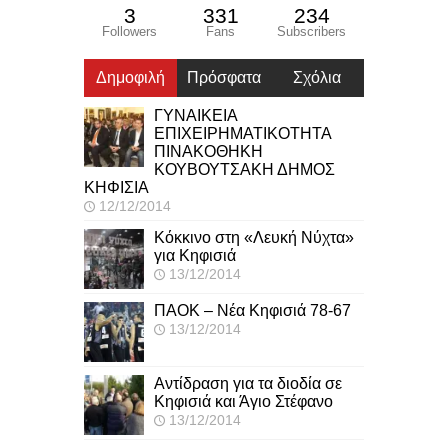
3
331
234
Followers
Fans
Subscribers
Δημοφιλή
Πρόσφατα
Σχόλια
ΓΥΝΑΙΚΕΙΑ
ΕΠΙΧΕΙΡΗΜΑΤΙΚΟΤΗΤΑ
ΠΙΝΑΚΟΘΗΚΗ
ΚΟΥΒΟΥΤΣΑΚΗ ΔΗΜΟΣ
ΚΗΦΙΣΙΑ
12/12/2014
Κόκκινο στη «Λευκή Νύχτα»
για Κηφισιά
13/12/2014
ΠΑΟΚ – Νέα Κηφισιά 78-67
13/12/2014
Αντίδραση για τα διοδία σε
Κηφισιά και Άγιο Στέφανο
13/12/2014