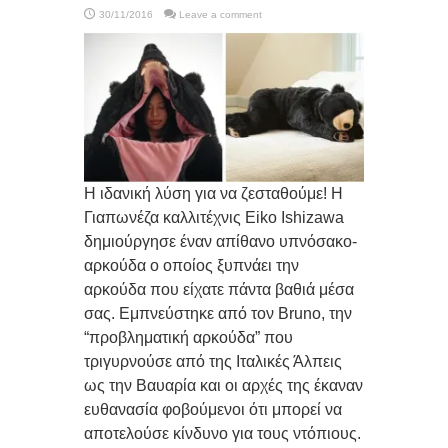
30/11/2016
Leave a comment
Η ιδανική λύση για να ζεσταθούμε! Η
Γιαπωνέζα καλλιτέχνις Eiko Ishizawa
δημιούργησε έναν απίθανο υπνόσακο-
αρκούδα ο οποίος ξυπνάει την
αρκούδα που είχατε πάντα βαθιά μέσα
σας. Εμπνεύστηκε από τον Bruno, την
“προβληματική αρκούδα” που
τριγυρνούσε από της Ιταλικές Άλπεις
ως την Βαυαρία και οι αρχές της έκαναν
ευθανασία φοβούμενοι ότι μπορεί να
αποτελούσε κίνδυνο για τους ντόπιους.