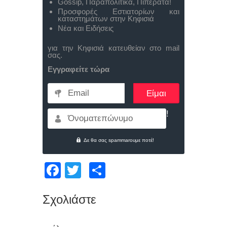
Gossip, Παραπολιτικά, Πιπεράτα!
Προσφορές Εστιατορίων και
καταστημάτων στην Κηφισιά
Νέα και Ειδήσεις
για την Κηφισιά κατευθείαν στο mail
σας.
Εγγραφείτε τώρα
Email
Όνοματεπώνυμο
Δε θα σας spammarουμε ποτέ!
Facebook
Twitter
Μοιραστείτε
Σχολιάστε