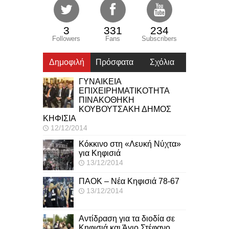
3
331
234
Followers
Fans
Subscribers
Δημοφιλή
Πρόσφατα
Σχόλια
ΓΥΝΑΙΚΕΙΑ
ΕΠΙΧΕΙΡΗΜΑΤΙΚΟΤΗΤΑ
ΠΙΝΑΚΟΘΗΚΗ
ΚΟΥΒΟΥΤΣΑΚΗ ΔΗΜΟΣ
ΚΗΦΙΣΙΑ
12/12/2014
Κόκκινο στη «Λευκή Νύχτα»
για Κηφισιά
13/12/2014
ΠΑΟΚ – Νέα Κηφισιά 78-67
13/12/2014
Αντίδραση για τα διοδία σε
Κηφισιά και Άγιο Στέφανο