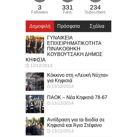
3
331
234
Followers
Fans
Subscribers
Δημοφιλή
Πρόσφατα
Σχόλια
ΓΥΝΑΙΚΕΙΑ
ΕΠΙΧΕΙΡΗΜΑΤΙΚΟΤΗΤΑ
ΠΙΝΑΚΟΘΗΚΗ
ΚΟΥΒΟΥΤΣΑΚΗ ΔΗΜΟΣ
ΚΗΦΙΣΙΑ
12/12/2014
Κόκκινο στη «Λευκή Νύχτα»
για Κηφισιά
13/12/2014
ΠΑΟΚ – Νέα Κηφισιά 78-67
13/12/2014
Αντίδραση για τα διοδία σε
Κηφισιά και Άγιο Στέφανο
13/12/2014