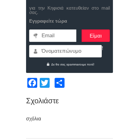
για την Κηφισιά κατευθείαν στο mail
σας.
Εγγραφείτε τώρα
Email
Όνοματεπώνυμο
Δε θα σας spammarουμε ποτέ!
Facebook
Twitter
Μοιραστείτε
Σχολιάστε
σχόλια