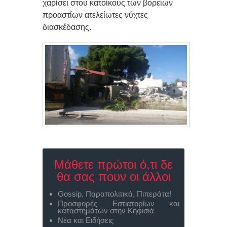
χαρίσει στου κατοίκους των βορείων
προαστίων ατελείωτες νύχτες
διασκέδασης.
Μάθετε πρώτοι ό,τι δε
θα σας πουν οι άλλοι
Gossip, Παραπολιτικά, Πιπεράτα!
Προσφορές Εστιατορίων και
καταστημάτων στην Κηφισιά
Νέα και Ειδήσεις