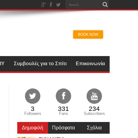
IY
Συμβουλές για το Σπίτι
Επικοινωνία
3
331
234
Followers
Fans
Subscribers
Δημοφιλή
Πρόσφατα
Σχόλια