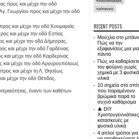
ποδηλατόδρομος
ας προς και μέχρι την οδό
πρόσφυγες
γ. Γεωργίου προς και μέχρι την οδό
RECENT POSTS
προς και μέχρι την οδό Κουμαριάς
ος και μέχρι την οδό Εστίας
Μούχλα στο μπάνι
ος και μέχρι την οδό Δήμητρας,
Πώς να την
ος και μέχρι την οδό Γαρδένιας
εξαφανίσεις μια για
πάντα
ς και μέχρι την οδό Καρδερίνας
Πώς να καθαρίσετ
ος και μέχρι την οδό Αργυρουπόλεως
τον φούρνο χωρίς
 προς και μέχρι τη Λ. Θησέως
χημικά με 3 φυσικά
υλικά
αι μέχρι την οδό Θέτιδος.
10 σημεία στο σπίτ
εραιότητας, έναντι των καθέτων
που παραμένουν
βρώμικα παρά το
συχνό καθάρισμα
🎄 DIY
Χριστουγεννιάτικε
κατασκευές με
φυσικά υλικά
4 απλοί τρόποι για
να αποθηκεύσετε τ