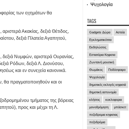
Ψυχολογία
λοφορίας των οχημάτων θα
TAGS
αριστερά Ακακίας, δεξιά Θέτιδος,
Gadgets Δώρα
Αστεία
φαίστου, δεξιά Πλατεία Αγαπητού,
Εγκληματικότιτα
Εκδηλώσεις
Εστιατόρια Κηφισια
, δεξιά Νυμφών, αριστερά Ουρανίας,
Ζωντανή μουσική
δεξιά Ρόδων, δεξιά Λ. Διονύσου,
Θησέως και εν συνεχεία κανονικά.
Θωμάκος
Ποδόσφαιρο
Ψυχολογία
, θα πραγματοποιηθούν και οι
δημοτικές εκλογές κηφισιά
δημοτική αστυνομία
ζοδρομημένου τμήματος της βόρειας
κλήσεις
κυκλοφορια
πητού), προς και μέχρι τη Λ.
μονοδρόμηση
μπάσκετ
πεζοδρομια κηφισιας
πεζοδρόμια