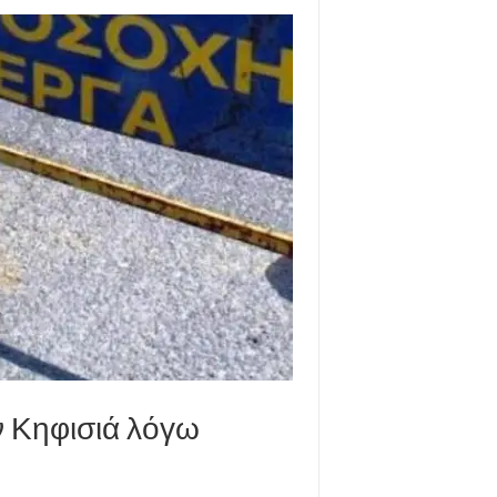
ν Κηφισιά λόγω