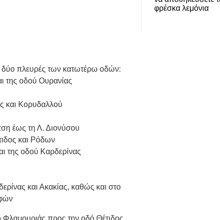
φρέσκα λεμόνια
ς δύο πλευρές των κατωτέρω οδών:
αι της οδού Ουρανίας
ας και Κορυδαλλού
τση έως τη Λ. Διονύσου
τιδος και Ρόδων
και της οδού Καρδερίνας
ερίνας και Ακακίας, καθώς και στο
μφών
 Φλαμουριάς προς την οδό Θέτιδος.