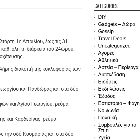
CATEGORIES
DIY
Gadgets – Δώρα
Gossip
Travel Deals
ετάρτη 1η Απριλίου, έως τις 31
Uncategorized
καθ’ όλη τη διάρκεια του 24ώρου,
Αγορές
οχέτευσης.
Αθλητικά
Αστεία – Περίεργα
πλήρης διακοπή της κυκλοφορίας των
Διασκέδαση
Ειδήσεις
 Γεωργίου και Πανδώρας και στα δύο
Εκδηλώσεις
Έξοδος
Εστιατόρια – Φαγη
φών και Αγίου Γεωργίου, ρεύμα
Κοινωνία
Πολιτική
ης και Καρδερίνας, ρεύμα
Συμβουλές για το
Σπίτι
ως την οδό Κουμαριάς και στα δύο
Υγεία