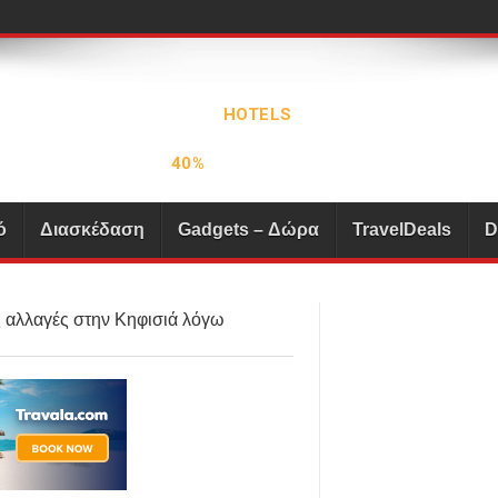
ό
Διασκέδαση
Gadgets – Δώρα
TravelDeals
D
 αλλαγές στην Κηφισιά λόγω