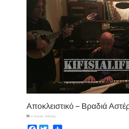
Αποκλειστικό – Βραδιά Αστέ
in
Gossip
,
Ειδήσεις