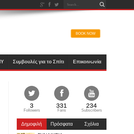
IY
Συμβουλές για το Σπίτι
Επικοινωνία
3
331
234
Followers
Fans
Subscribers
Δημοφιλή
Πρόσφατα
Σχόλια