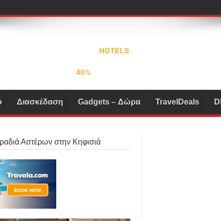
ό
Διασκέδαση
Gadgets – Δώρα
TravelDeals
D
Βραδιά Αστέρων στην Κηφισιά