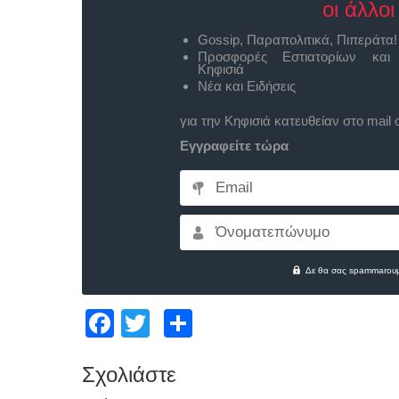
οι άλλοι
Gossip, Παραπολιτικά, Πιπεράτα!
Προσφορές Εστιατορίων και
Κηφισιά
Νέα και Ειδήσεις
για την Κηφισιά κατευθείαν στο mail 
Εγγραφείτε τώρα
Email
Όνοματεπώνυμο
Δε θα σας spammarουμ
Facebook
Twitter
Μοιραστείτε
Σχολιάστε