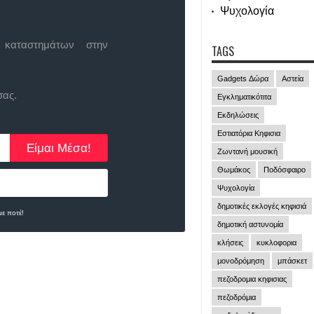
Ψυχολογία
 καταστημάτων στην
TAGS
Gadgets Δώρα
Αστεία
σας.
Εγκληματικότιτα
Εκδηλώσεις
Εστιατόρια Κηφισια
Ζωντανή μουσική
Θωμάκος
Ποδόσφαιρο
Ψυχολογία
δημοτικές εκλογές κηφισιά
ε ποτέ!
δημοτική αστυνομία
κλήσεις
κυκλοφορια
μονοδρόμηση
μπάσκετ
πεζοδρομια κηφισιας
πεζοδρόμια