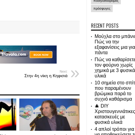
ποδηλατόδρομος
πρόσφυγες
RECENT POSTS
Μούχλα στο μπάνι
Πώς να την
εξαφανίσεις μια για
πάντα
Πώς να καθαρίσετ
τον φούρνο χωρίς
χημικά με 3 φυσικά
Next:
υλικά
Στην 4η νίκη η Κηφισιά
10 σημεία στο σπίτ
που παραμένουν
βρώμικα παρά το
συχνό καθάρισμα
🎄 DIY
Χριστουγεννιάτικε
κατασκευές με
φυσικά υλικά
4 απλοί τρόποι για
να αποθηκεύσετε τ