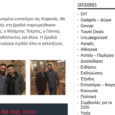
CATEGORIES
DIY
ισμένο εστιατόριο της Κηφισιάς. Με
Gadgets – Δώρα
τής στη βραδιά παρευρεύθηκαν
Gossip
ς, ο Μπάμπης Τσέρτος, ο Γιάννης
Travel Deals
αδόπουλος και άλλοι. Η βραδιά
Uncategorized
υνέχεια σχεδόν όλοι οι καλλιτέχνες
Αγορές
Αθλητικά
.
Αστεία – Περίεργα
Διασκέδαση
Ειδήσεις
Εκδηλώσεις
Έξοδος
Εστιατόρια – Φαγη
Κοινωνία
Πολιτική
Συμβουλές για το
Σπίτι
ε θα σας πουν
Υγεία